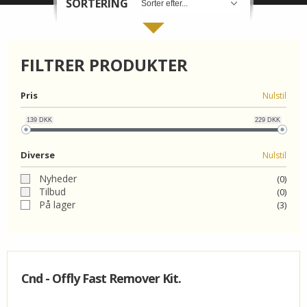
SORTERING
ORGANIC
FILTRER PRODUKTER
FORSIDE
Pris
Nulstil
KURV
139
DKK
229
DKK
BESTIL
Diverse
Nulstil
NYHEDER
Nyheder
(0)
Tilbud
(0)
TILBUD
På lager
(3)
PROFIL
VILKÅR
Cnd - Offly Fast Remover Kit.
SØGNING