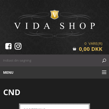
0 VARE(R)
0,00 DKK
MENU
HUDPLEJE
CND
MAKE-UP
VIPPER & BRYN