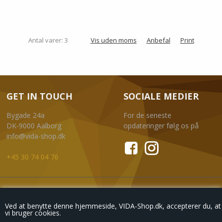
Antal varer: 3
Vis uden moms
Anbefal
Print
GET IN TOUCH
SOCIALE MEDIER
Bygade 24a
For de seneste
DK-9000 Aalborg
opdateringer følg os på
info@vida-shop.dk
+45 30 74 04 76
NYHEDSBREV
Ved at benytte denne hjemmeside, VIDA-Shop.dk, accepterer du, at
vi bruger cookies.