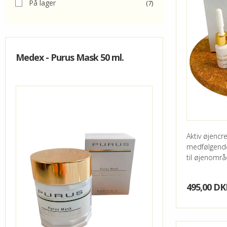
På lager
(7)
-SCRUB
BLOSSOM 
MEDEX - 
SHAMPOO
LUXESSE 
MEDEX - 
AMPULLE
MEDEX -
Medex - Purus Mask 50 ml.
EYE ZONE
MEDEX BA
ALLE PRO
CS DE LA
QUINTENS
Aktiv øjenc
SOFTLY
medfølgende
til øjenområ
495,00 DK