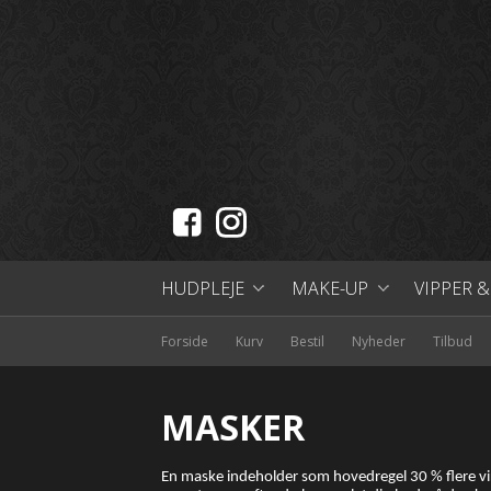
HUDPLEJE
MAKE-UP
VIPPER 
HUDTYPER
-ALLE HUDTYPER
BRANDS
JANE IRED
FREMHÆV 
Forside
Kurv
Bestil
Nyheder
Tilbud
KATEGORIER
-NORMAL HUD
-RENS
KATEGORIER
REAL REBE
FOUNDATI
SMUKKE VI
MASKER
BRANDS
-KOMBINERET HUD
LOTION / SKIN TONIC
VIDA CARE
-BLUSH /
LENOITES
YOUTH -
En maske indeholder som hovedregel 30 % flere vir