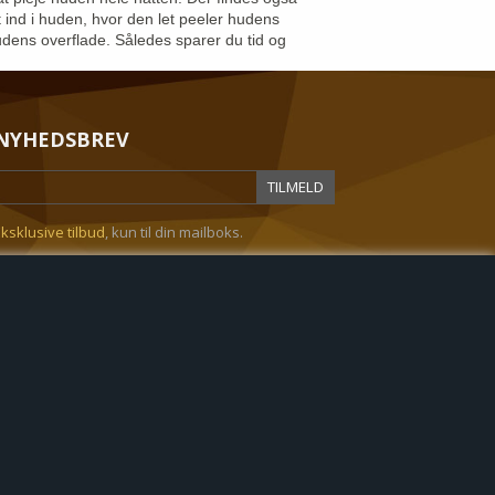
 ind i huden, hvor den let peeler hudens
udens overflade. Således sparer du tid og
NYHEDSBREV
ksklusive tilbud
, kun til din mailboks.
decenter
Favorit