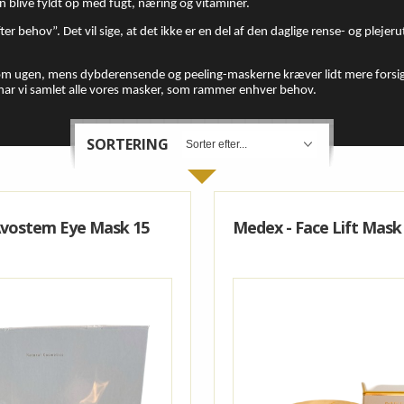
FUGT
CRUB
CONCEALER
n blive fyldt op med fugt, næring og vitaminer.
 behov”. Det vil sige, at det ikke er en del af den daglige rense- og plejerut
NSITIV
SERUM
 RENSEPRODUKTER
-FARVET DAGCREME
m ugen, mens dybderensende og peeling-maskerne kræver lidt mere forsigt
Y
EDET HUD
- POWER & ENERGY
LOTION
-VEIL
n har vi samlet alle vores masker, som rammer enhver behov.
LØD & UDSTRÅLING
 FRESH & GLOW
PEELING
-EYELINER
SORTERING
CRUB
ONTROL - PROBLEM HUD
 DAGCREME
-MASCARA
LÆBEFARVE & PLEJE
 TILBEHØR
DUKTER
 - SART & RØD
 NATCREME
-PLEJE / SERUM
-LIPGLOSS
Avostem Eye Mask 15
Medex - Face Lift Mask 
TIVE - FUGT
SERUM & AMPULLER
-ØJENSKYGGE
LÆBE BLYANT
GE - FORNYELSE
ANSIGTSMASKER
-LÆBESTIFT
EDE HÅR
AGE - STAMCELLER
ØJENPLEJE
- RETINOL
SPECIALCREMER