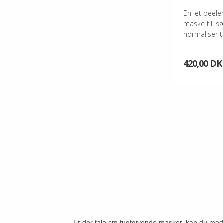
En let peel
maske til is
normaliser t
420,00 DK
Er der tale om fugtgivende masker, kan du med f