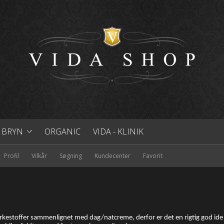
& BRYN
ORGANIC
VIDA - KLINIK
ALE
& FORM DINE BRYN
Profil
Vilkår
Søgning
Kundecenter
Favorit
L
ON
PPER
MINERAL PUDDER
LØS MINERAL PUDDER
 BRONZER
 OPSTRAMNING
-FLYDENDE FOUNDATION
FAST MINERAL PUDDER
kestoffer sammenlignet med dag/natcreme, derfor er det en rigtig god ide 