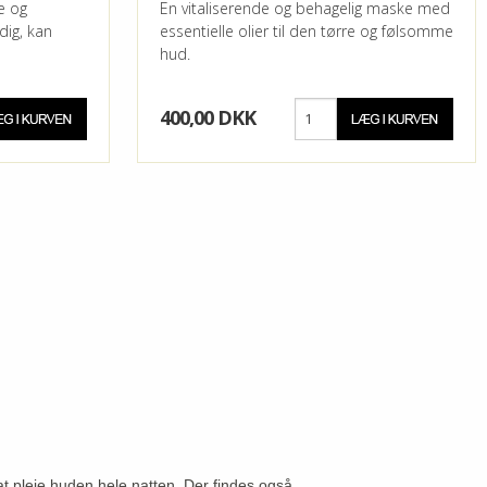
e og
En vitaliserende og behagelig maske med
dig, kan
essentielle olier til den tørre og følsomme
hud.
400,00 DKK
at pleje huden hele natten. Der findes også