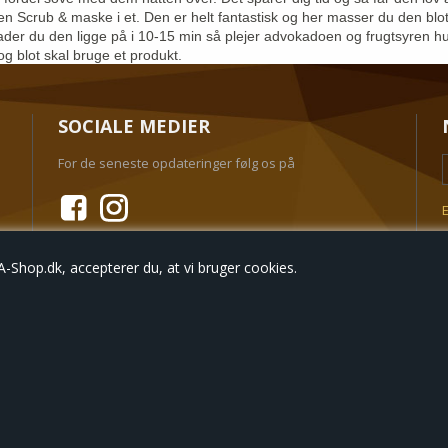
n Scrub & maske i et. Den er helt fantastisk og her masser du den blot
lader du den ligge på i 10-15 min så plejer advokadoen og frugtsyren h
g blot skal bruge et produkt.
SOCIALE MEDIER
For de seneste opdateringer følg os på
E
Shop.dk, accepterer du, at vi bruger cookies.
Bestil
Nyheder
Tilbud
Profil
Vilkår
Søgning
Kun
© Copyright 2018 - VIDA-SHOP