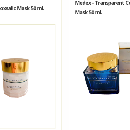
Medex - Transparent C
SOL & PIGMENT
MASKER
oxsalic Mask 50 ml.
Mask 50 ml.
KROP
ALLE PRODUKTER