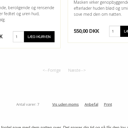
Masken virker genopbyggend
ende, beroligende og rensende
efterlader huden blød og smi
ær fedtet og uren hud,
sove med den om natten.
alg.
550,00 DKK
K
<--Forrige
Næste-->
Antal varer: 7
Vis uden moms
Anbefal
Print
ordel sove med dem natten over. Det sparer dig tid og så får den lov 