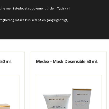
ine men i stedet et supplement til den. Typisk vil
ighed og måske kun skal på én gang ugentligt,
50 ml.
Medex - Mask Desensible 50 ml.