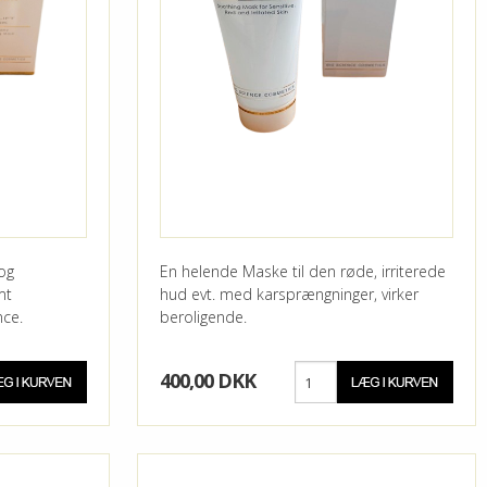
og
En helende Maske til den røde, irriterede
mt
hud evt. med karsprængninger, virker
nce.
beroligende.
400,00 DKK