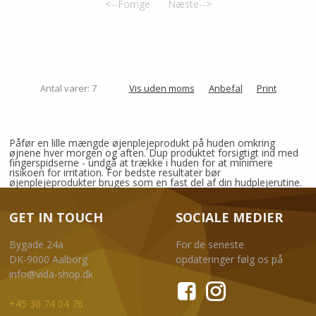
<--Forrige
Næste-->
Antal varer: 7
Vis uden moms
Anbefal
Print
Påfør en lille mængde øjenplejeprodukt på huden omkring
øjnene hver morgen og aften. Dup produktet forsigtigt ind med
fingerspidserne - undgå at trække i huden for at minimere
risikoen for irritation. For bedste resultater bør
øjenplejeprodukter bruges som en fast del af din hudplejerutine.
GET IN TOUCH
SOCIALE MEDIER
Bygade 24a
For de seneste
DK-9000 Aalborg
opdateringer følg os på
info@vida-shop.dk
+45 30 74 04 76