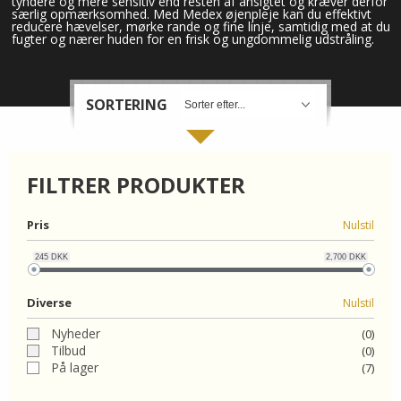
tyndere og mere sensitiv end resten af ansigtet og kræver derfor
særlig opmærksomhed. Med Medex øjenpleje kan du effektivt
reducere hævelser, mørke rande og fine linje, samtidig med at du
fugter og nærer huden for en frisk og ungdommelig udstråling.
ORGANIC
FORSIDE
SORTERING
KURV
BESTIL
FILTRER PRODUKTER
NYHEDER
Pris
Nulstil
TILBUD
245
DKK
2,700
DKK
Diverse
Nulstil
PROFIL
Nyheder
(0)
VILKÅR
Tilbud
(0)
På lager
(7)
SØGNING