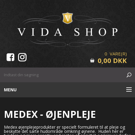
0 VARE(R)
0,00 DKK
MENU
HUDPLEJE
MEDEX - ØJENPLEJE
MAKE-UP
Medex øjenplejeprodukter er specielt formuleret til at pleje og
beskytte det sarte hudområde omkring øjnene. Huden her er
VIPPER & BRYN