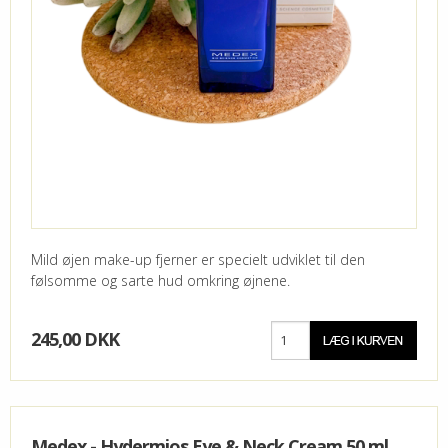
Mild øjen make-up fjerner er specielt udviklet til den
følsomme og sarte hud omkring øjnene.
245,00 DKK
Medex - Hydermios Eye & Neck Cream 50 ml.