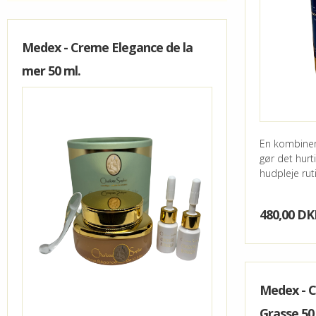
-SCRUB
BLOSSOM 
MEDEX - 
SHAMPOO
LUXESSE 
MEDEX - 
Medex - Creme Elegance de la
mer 50 ml.
AMPULLE
MEDEX -
EYE ZONE
MEDEX BA
ALLE PRO
CS DE LA
En kombiner
gør det hurt
QUINTENS
hudpleje rut
SOFTLY
480,00 DK
Medex - C
Grasse 50