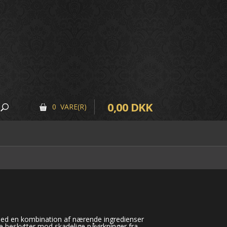
0,00 DKK
0 VARE(R)
 Med en kombination af nærende ingredienser
 beskytter mod skadelige påvirkninger fra