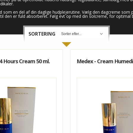
FUGT
CRUB
CONCEALER
dikaler.
som en del af din daglige hudplejerutine. Vælg den dagcreme som pa
NSITIV
SERUM
 RENSEPRODUKTER
-FARVET DAGCREME
til den er fuld absorberet. Følg evt op med din solcreme, for optimal 
Y
EDET HUD
- POWER & ENERGY
LOTION
-VEIL
SORTERING
LØD & UDSTRÅLING
 FRESH & GLOW
PEELING
-EYELINER
CRUB
ONTROL - PROBLEM HUD
 DAGCREME
-MASCARA
LÆBEFARVE & PLEJE
4 Hours Cream 50 ml.
Medex - Cream Humedio
 TILBEHØR
DUKTER
 - SART & RØD
 NATCREME
-PLEJE / SERUM
-LIPGLOSS
TIVE - FUGT
SERUM & AMPULLER
-ØJENSKYGGE
LÆBE BLYANT
GE - FORNYELSE
ANSIGTSMASKER
-LÆBESTIFT
EDE HÅR
AGE - STAMCELLER
ØJENPLEJE
- RETINOL
SPECIALCREMER