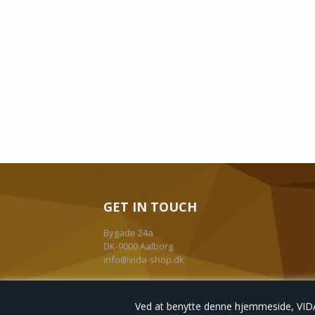
GET IN TOUCH
Bygade 24a
DK-9000 Aalborg
info@vida-shop.dk
+45 30 74 04 76
Ved at benytte denne hjemmeside, VIDA-