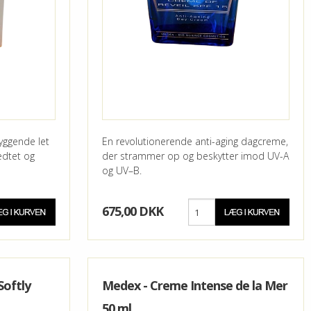
ggende let
En revolutionerende anti-aging dagcreme,
edtet og
der strammer op og beskytter imod UV-A
og UV–B.
675,00 DKK
Softly
Medex - Creme Intense de la Mer
50 ml.