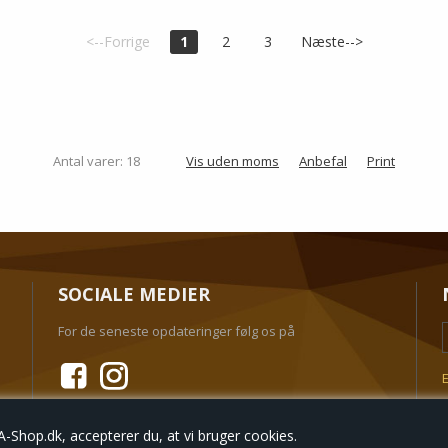
<--Forrige
1
2
3
Næste-->
Antal varer: 18
Vis uden moms
Anbefal
Print
SOCIALE MEDIER
For de seneste opdateringer følg os på
E
Shop.dk, accepterer du, at vi bruger cookies.