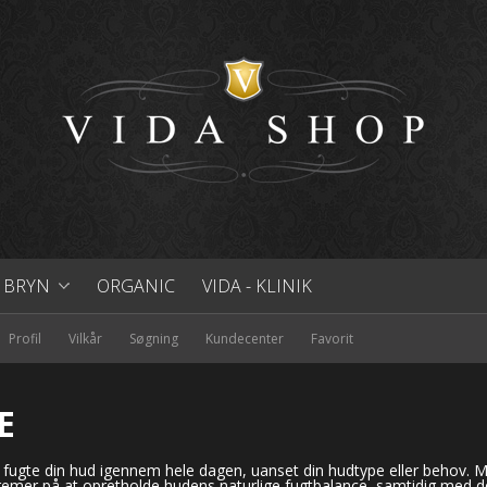
& BRYN
ORGANIC
VIDA - KLINIK
ALE
& FORM DINE BRYN
Profil
Vilkår
Søgning
Kundecenter
Favorit
L
ON
PPER
MINERAL PUDDER
LØS MINERAL PUDDER
E
 BRONZER
 OPSTRAMNING
-FLYDENDE FOUNDATION
FAST MINERAL PUDDER
g fugte din hud igennem hele dagen, uanset din hudtype eller behov.
emer på at opretholde hudens naturlige fugtbalance, samtidig med de