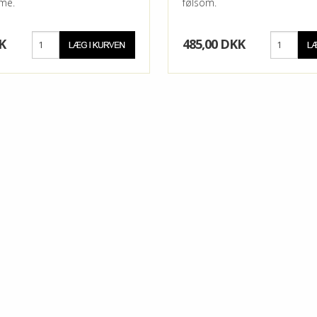
me.
følsom.
K
485,00 DKK