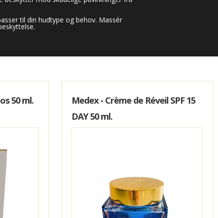
sser til din hudtype og behov. Massér
beskyttelse.
s 50 ml.
Medex - Crème de Réveil SPF 15
DAY 50 ml.