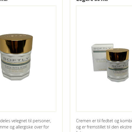
SOL & PIGMENT
MASKER
KROP
ALLE PRODUKTER
eles velegnet til personer,
Cremen er til fedtet og komb
mme og allergiske over for
og er fremstillet til den ekstr