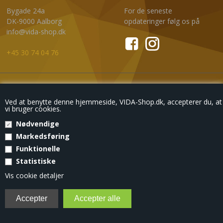
Bygade 24a
For de seneste
DK-9000 Aalborg
opdateringer følg os på
info@vida-shop.dk
+45 30 74 04 76
NYHEDSBREV
Ved at benytte denne hjemmeside, VIDA-Shop.dk, accepterer du, at
vi bruger cookies.
Nødvendige
Markedsføring
Eksklusive tilbud
, kun til din mailboks.
Funktionelle
Statistiske
© Copyright 2018 - VIDA-SHOP
Vis cookie detaljer