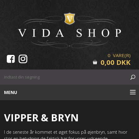
0 VARE(R)
0,00 DKK
MENU
HUDPLEJE
VIPPER & BRYN
MAKE-UP
I de seneste år kommet et øget fokus på øjenbryn, samt hvor
VIPPER & BRYN
stor en betydning de faktisk har for vores udseende.