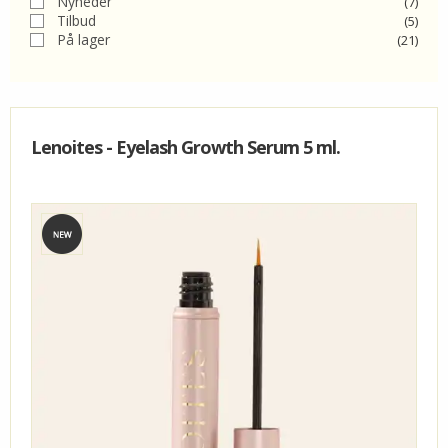
Nyheder
(7)
Tilbud
(5)
KUNDECENTER
På lager
(21)
FAVORIT
VIDA - KLINIK
Lenoites - Eyelash Growth Serum 5 ml.