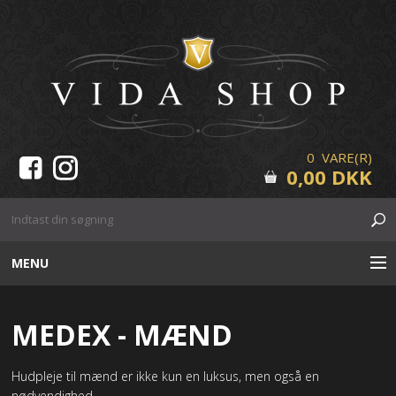
0 VARE(R)
0,00 DKK
MENU
HUDPLEJE
MEDEX - MÆND
MAKE-UP
Hudpleje til mænd er ikke kun en luksus, men også en
VIPPER & BRYN
nødvendighed .