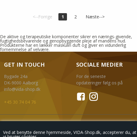
<--Forrige
1
2
Næste-->
De aktive og terapeutiske komponenter sikrer en nærings-givende,
fugtighedsbevarende og genopbyggende pleje af mandens hud.
Produkterne har en lækker maskulin duft og giver en vidunderlig
fornemmelse af velvære.
GET IN TOUCH
SOCIALE MEDIER
Bygade 24a
For de seneste
DK-9000 Aalborg
opdateringer følg os på
info@vida-shop.dk
+45 30 74 04 76
NYHEDSBREV
Ved at benytte denne hjemmeside, VIDA-Shop.dk, accepterer du, at
vi bruger cookies.