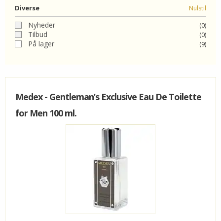
Diverse
Nulstil
KUNDECENTER
Nyheder
(0)
Tilbud
(0)
FAVORIT
På lager
(9)
VIDA - KLINIK
Medex - Gentleman’s Exclusive Eau De Toilette
for Men 100 ml.