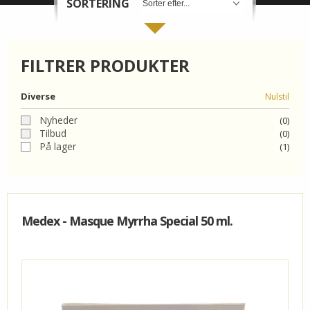
SORTERING
ORGANIC
FILTRER PRODUKTER
FORSIDE
Diverse
Nulstil
KURV
Nyheder
(0)
Tilbud
BESTIL
(0)
På lager
(1)
NYHEDER
TILBUD
Medex - Masque Myrrha Special 50 ml.
PROFIL
VILKÅR
SØGNING