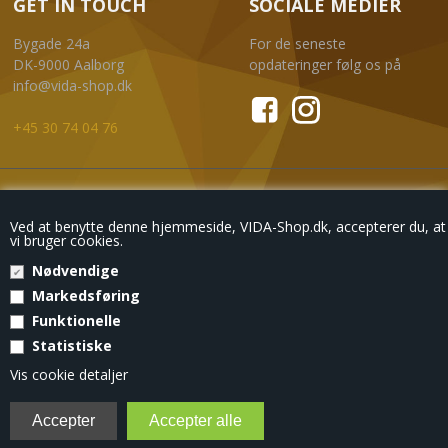
GET IN TOUCH
SOCIALE MEDIER
Bygade 24a
For de seneste
DK-9000 Aalborg
opdateringer følg os på
info@vida-shop.dk
+45 30 74 04 76
NYHEDSBREV
Ved at benytte denne hjemmeside, VIDA-Shop.dk, accepterer du, at
vi bruger cookies.
Nødvendige
Markedsføring
Eksklusive tilbud
, kun til din mailboks.
Funktionelle
Statistiske
© Copyright 2018 - VIDA-SHOP
Vis cookie detaljer