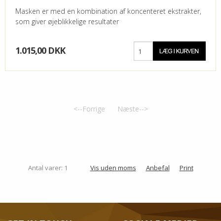
Masken er med en kombination af koncenteret ekstrakter,
som giver øjeblikkelige resultater
1.015,00 DKK
<--Forrige
Næste-->
Antal varer: 1
Vis uden moms
Anbefal
Print