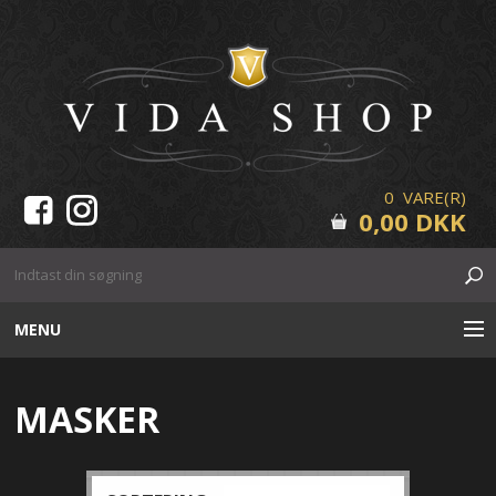
0 VARE(R)
0,00 DKK
MENU
HUDPLEJE
MASKER
MAKE-UP
VIPPER & BRYN