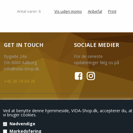
Antal varer: 6
Vis uden moms
Anbefal
Print
GET IN TOUCH
SOCIALE MEDIER
Bygade 24a
For de seneste
DK-9000 Aalborg
opdateringer følg os på
info@vida-shop.dk
+45 30 74 04 76
NYHEDSBREV
Ved at benytte denne hjemmeside, VIDA-Shop.dk, accepterer du, at
vi bruger cookies.
Nødvendige
Markedsføring
Eksklusive tilbud
, kun til din mailboks.