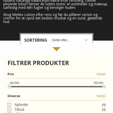
hudens naturlige balance/ph-værdi efter rensning. Denne
plejende lotion fjerner de sidste rester af urenheder og makeup,
samtidig med den fugter og beroliger huden.
ORGANIC
Brug Medex Lotion efter rens og før du påfører serum og
cremer for at opnå det bedste resultat og en sund, glødende
hud.
FORSIDE
KURV
SORTERING
BESTIL
FILTRER PRODUKTER
NYHEDER
TILBUD
Pris
Nulstil
280
DKK
555
DKK
PROFIL
Diverse
Nulstil
VILKÅR
Nyheder
(0)
Tilbud
(0)
SØGNING