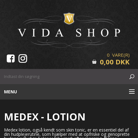
0 VARE(R)
0,00 DKK
MENU
HUDPLEJE
MEDEX - LOTION
MAKE-UP
Medex lotion, også kendt som skin tonic, er en essentiel del af
din hudplejerutine, som hjælper med at opfriske og genoprette
VIPPER & BRYN