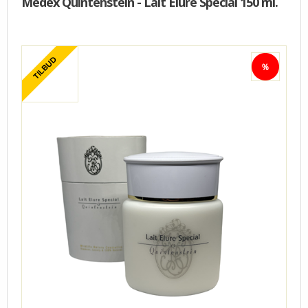
Medex Quintenstein - Lait Elure Special 150 ml.