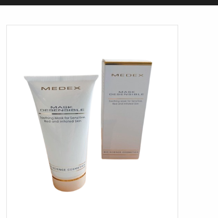
ORGANIC
FORSIDE
KURV
BESTIL
NYHEDER
TILBUD
PROFIL
VILKÅR
SØGNING