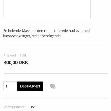
KUNDECENTER
FAVORIT
En helende Maske til den røde, irriterede hud evt. med
VIDA - KLINIK
karsprængninger, virker beroligende.
Pris ved
1
Stk
400,00 DKK
Varenummer
351