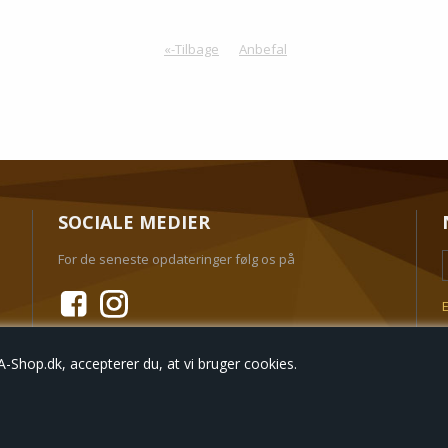
«-Tilbage
Anbefal
SOCIALE MEDIER
For de seneste opdateringer følg os på
E
Shop.dk, accepterer du, at vi bruger cookies.
Bestil
Nyheder
Tilbud
Profil
Vilkår
Søgning
Kun