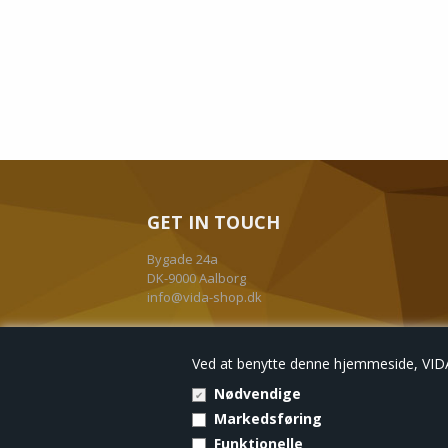
GET IN TOUCH
Bygade 24a
DK-9000 Aalborg
info@vida-shop.dk
+45 30 74 04 76
Ved at benytte denne hjemmeside, VIDA-
Nødvendige
Markedsføring
Forside
Kurv
Funktionelle