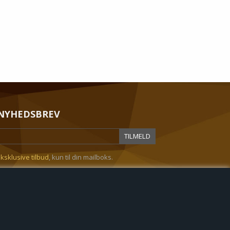
NYHEDSBREV
ksklusive tilbud
, kun til din mailboks.
decenter
Favorit