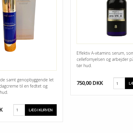
Effektiv A-vitamins serum, so
cellefornyelsen og arbejder
tør hud.
nde samt genopbyggende let
750,00 DKK
dagcreme til en fedtet og
hud.
K