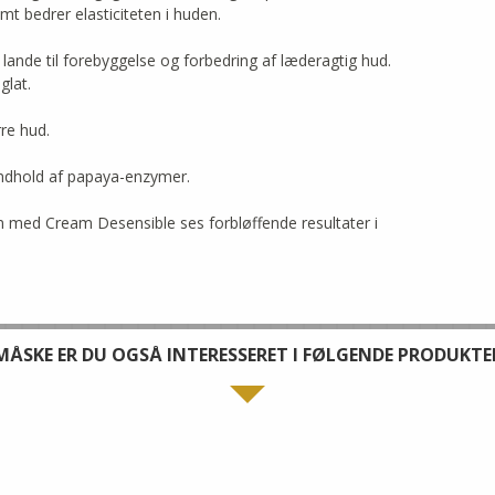
t bedrer elasticiteten i huden.
SOL & PIGMENT
MASKER
lande til forebyggelse og forbedring af læderagtig hud.
KROP
glat.
rre hud.
ALLE PRODUKTER
 indhold af papaya-enzymer.
n med Cream Desensible ses forbløffende resultater i
MÅSKE ER DU OGSÅ INTERESSERET I FØLGENDE PRODUKTE