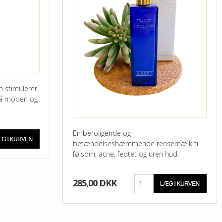
m stimulerer
 på moden og
En beroligende og
betændelseshæmmende rensemælk til
følsom, acne, fedtet og uren hud.
285,00 DKK