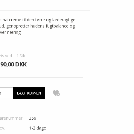
n natcreme til den tørre og læderagtige
ud, genopretter hudens fugtbalance og
iver næring.
ris ved
1
Stk
390,00 DKK
arenummer
356
ev.
1-2 dage