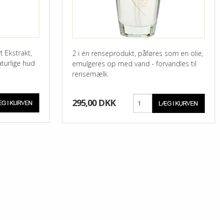
t Ekstrakt,
2 i én renseprodukt, påføres som en olie,
turlige hud
emulgeres op med vand - forvandles til
rensemælk.
295,00 DKK