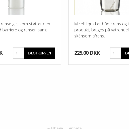
 rense gel, som støtter den
Micell liquid er både rens og t
d barriere og renser, samt
produkt, bruges på vatrondel
.
skånsom afrens.
K
225,00 DKK
«-Tilbage
Anbefal