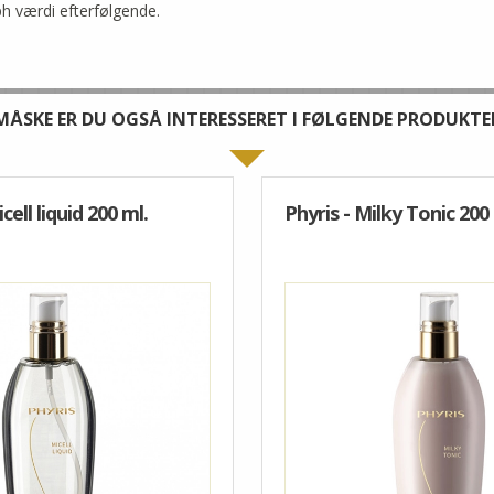
ph værdi efterfølgende.
SOL & PIGMENT
MASKER
KROP
MÅSKE ER DU OGSÅ INTERESSERET I FØLGENDE PRODUKTE
ALLE PRODUKTER
cell liquid 200 ml.
Phyris - Milky Tonic 200 