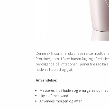
-SCRUB
BLOSSOM 
MEDEX - 
SHAMPOO
LUXESSE 
MEDEX - 
AMPULLE
MEDEX -
EYE ZONE
MEDEX BA
ALLE PRO
CS DE LA
Denne skånsomme luksuriøse rense mælk er spe
Proteiner, som tilfører huden fugt og efterlade
QUINTENS
beroligende på irritationer. Fjerner frie radika
huden silkeblød og glat.
SOFTLY
Anvendelse:
Masseres ind i huden og emulgeres op med
Skyld af med vand
Anvendes morgen og aften