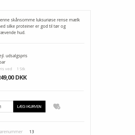
enne skånsomme luksuriøse rense mælk
ed silke proteiner er god til tør og
rævende hud.
ejl. udsalgspris
par
ris ved
1
Stk
249,00 DKK
arenummer
13