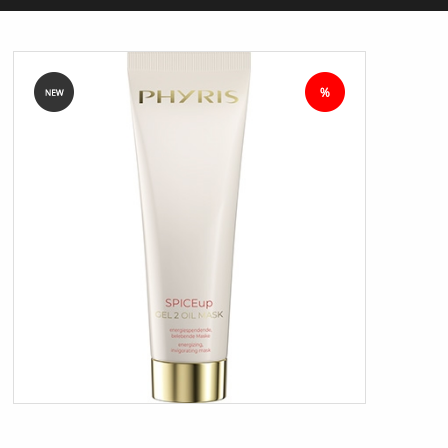
ORGANIC
FORSIDE
KURV
BESTIL
NYHEDER
TILBUD
PROFIL
VILKÅR
SØGNING