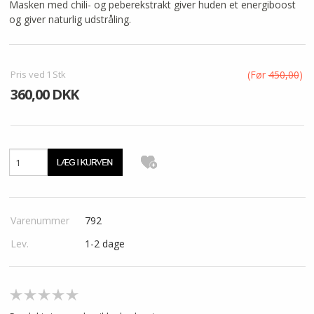
Masken med chili- og peberekstrakt giver huden et energiboost
og giver naturlig udstråling.
KUNDECENTER
FAVORIT
Pris ved
1
Stk
(Før
450,00
)
360,00 DKK
VIDA - KLINIK
Varenummer
792
Lev.
1-2 dage