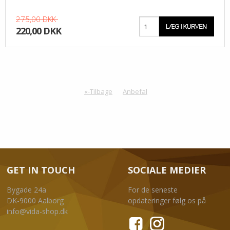
275,00 DKK
220,00 DKK
«-Tilbage
Anbefal
GET IN TOUCH
SOCIALE MEDIER
Bygade 24a
For de seneste
DK-9000 Aalborg
opdateringer følg os på
info@vida-shop.dk