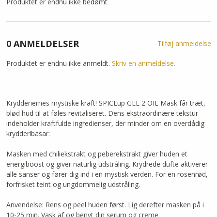
Produktet er endnu ikke bedømt
0 ANMELDELSER
Tilføj anmeldelse
Produktet er endnu ikke anmeldt.
Skriv en anmeldelse.
Krydderiernes mystiske kraft! SPICEup GEL 2 OIL Mask får træt,
blød hud til at føles revitaliseret. Dens ekstraordinære tekstur
indeholder kraftfulde ingredienser, der minder om en overdådig
krydderibasar:
Masken med chiliekstrakt og peberekstrakt giver huden et
energiboost og giver naturlig udstråling. Krydrede dufte aktiverer
alle sanser og fører dig ind i en mystisk verden. For en rosenrød,
forfrisket teint og ungdommelig udstråling.
Anvendelse: Rens og peel huden først. Lig derefter masken på i
10-25 min. Vask af og benyt din serum og creme.