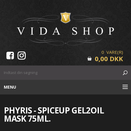
0 VARE(R)
0,00 DKK
MENU
HUDPLEJE
PHYRIS - SPICEUP GEL2OIL
MAKE-UP
MASK 75ML.
VIPPER & BRYN