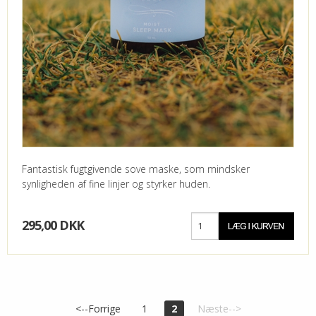
Fantastisk fugtgivende sove maske, som mindsker
synligheden af fine linjer og styrker huden.
295,00 DKK
<--Forrige
1
2
Næste-->