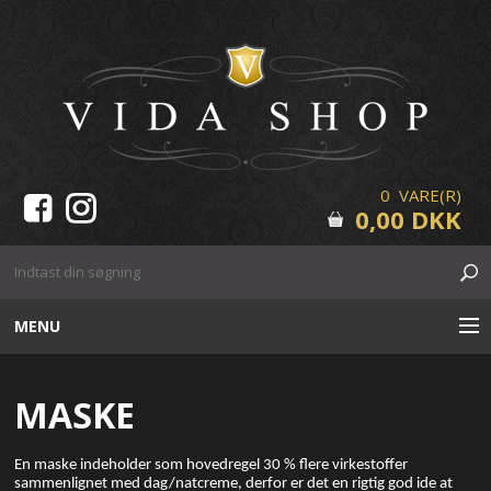
0 VARE(R)
0,00 DKK
MENU
HUDPLEJE
MASKE
MAKE-UP
En maske indeholder som hovedregel 30 % flere virkestoffer
sammenlignet med dag/natcreme, derfor er det en rigtig god ide at
VIPPER & BRYN