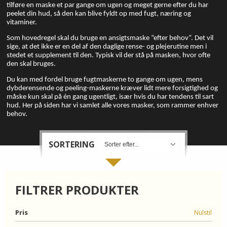
tilføre en maske et par gange om ugen og meget gerne efter du har
peelet din hud, så den kan blive fyldt op med fugt, næring og
ORGANIC
vitaminer.
Som hovedregel skal du bruge en ansigtsmaske ”efter behov”. Det vil
sige, at det ikke er en del af den daglige rense- og plejerutine men i
FORSIDE
stedet et supplement til den. Typisk vil der stå på masken, hvor ofte
den skal bruges.
KURV
Du kan med fordel bruge fugtmaskerne to gange om ugen, mens
dybderensende og peeling-maskerne kræver lidt mere forsigtighed og
BESTIL
måske kun skal på én gang ugentligt, især hvis du har tendens til sart
hud. Her på siden har vi samlet alle vores masker, som rammer enhver
behov.
NYHEDER
SORTERING
TILBUD
PROFIL
FILTRER PRODUKTER
VILKÅR
Pris
Nulstil
SØGNING