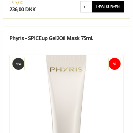
295,00
236,00 DKK
Phyris - SPICEup Gel2Oil Mask 75ml.