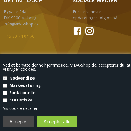
GET IN TOUCH
SOCIALE MEDIER
Bygade 24a
For de seneste
DK-9000 Aalborg
opdateringer følg os på
info@vida-shop.dk
+45 30 74 04 76
NYHEDSBREV
Ved at benytte denne hjemmeside, VIDA-Shop.dk, accepterer du, at
vi bruger cookies.
Nødvendige
Markedsføring
Eksklusive tilbud
, kun til din mailboks.
Funktionelle
Statistiske
© Copyright 2018 - VIDA-SHOP
Vis cookie detaljer