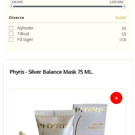
236
DKK
1,015
DKK
KUNDECENTER
Diverse
Nulstil
FAVORIT
Nyheder
(2)
Tilbud
(2)
På lager
(13)
VIDA - KLINIK
Phyris - Silver Balance Mask 75 ML.