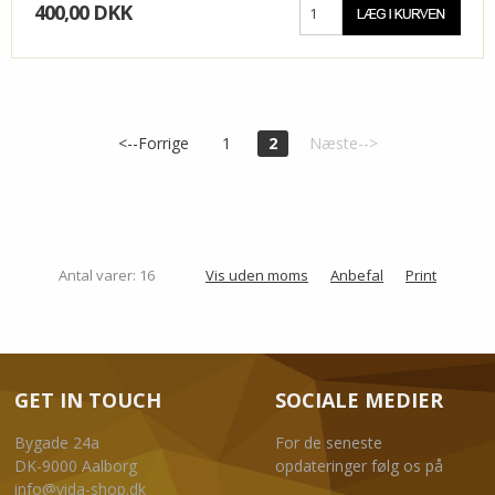
400,00 DKK
<--Forrige
1
2
Næste-->
Antal varer: 16
Vis uden moms
Anbefal
Print
GET IN TOUCH
SOCIALE MEDIER
Bygade 24a
For de seneste
DK-9000 Aalborg
opdateringer følg os på
info@vida-shop.dk