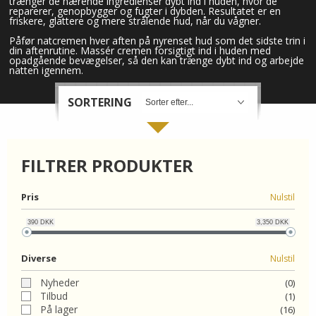
trænger de nærende ingredienser dybt ind i huden, hvor de
reparerer, genopbygger og fugter i dybden. Resultatet er en
friskere, glattere og mere strålende hud, når du vågner.
ORGANIC
Påfør natcremen hver aften på nyrenset hud som det sidste trin i
din aftenrutine. Massér cremen forsigtigt ind i huden med
opadgående bevægelser, så den kan trænge dybt ind og arbejde
FORSIDE
natten igennem.
SORTERING
KURV
BESTIL
FILTRER PRODUKTER
NYHEDER
Pris
Nulstil
TILBUD
390
DKK
3,350
DKK
PROFIL
Diverse
Nulstil
VILKÅR
Nyheder
(0)
Tilbud
(1)
SØGNING
På lager
(16)