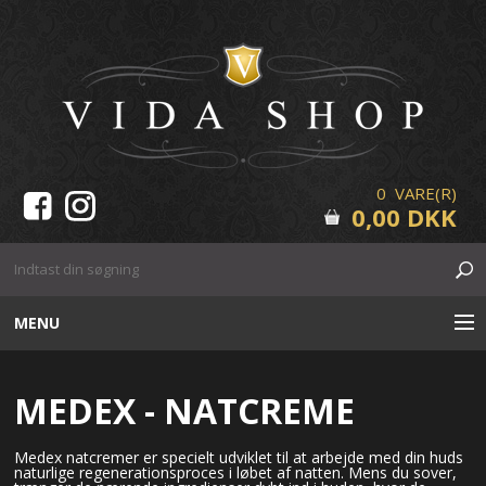
0 VARE(R)
0,00 DKK
MENU
HUDPLEJE
MEDEX - NATCREME
MAKE-UP
Medex natcremer er specielt udviklet til at arbejde med din huds
naturlige regenerationsproces i løbet af natten. Mens du sover,
VIPPER & BRYN