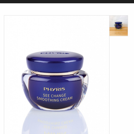
ORGANIC
FORSIDE
KURV
BESTIL
NYHEDER
TILBUD
PROFIL
VILKÅR
SØGNING