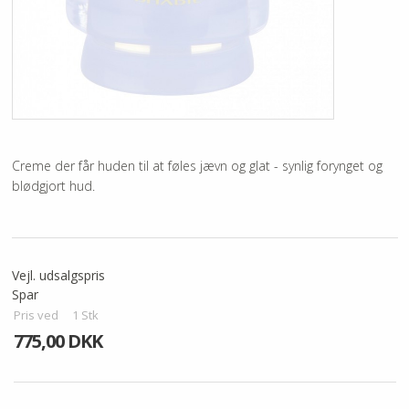
KUNDECENTER
FAVORIT
VIDA - KLINIK
Creme der får huden til at føles jævn og glat - synlig forynget og
blødgjort hud.
Vejl. udsalgspris
Spar
Pris ved
1
Stk
775,00 DKK