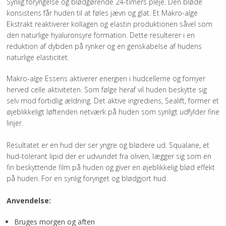
Synlig foryngelse og blødgørende 24-timers pleje. Den bløde
konsistens får huden til at føles jævn og glat. Et Makro-alge
Ekstrakt reaktiverer kollagen og elastin produktionen såvel som
den naturlige hyaluronsyre formation. Dette resulterer i en
reduktion af dybden på rynker og en genskabelse af hudens
naturlige elasticitet.
Makro-alge Essens aktiverer energien i hudcellerne og fornyer
herved celle aktiviteten. Som følge heraf vil huden beskytte sig
selv mod fortidlig ældning. Det aktive ingrediens, Sealift, former et
øjeblikkeligt løftenden netværk på huden som synligt udfylder fine
linjer.
Resultatet er en hud der ser yngre og blødere ud. Squalane, et
hud-tolerant lipid der er udvundet fra oliven, lægger sig som en
fin beskyttende film på huden og giver en øjeblikkelig blød effekt
på huden. For en synlig forynget og blødgjort hud.
Anvendelse:
Bruges morgen og aften