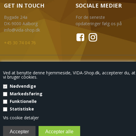
GET IN TOUCH
SOCIALE MEDIER
Bygade 24a
For de seneste
DK-9000 Aalborg
opdateringer følg os på
info@vida-shop.dk
+45 30 74 04 76
NYHEDSBREV
Ved at benytte denne hjemmeside, VIDA-Shop.dk, accepterer du, at
vi bruger cookies.
Nødvendige
Markedsføring
Eksklusive tilbud
, kun til din mailboks.
Funktionelle
Statistiske
© Copyright 2018 - VIDA-SHOP
Vis cookie detaljer